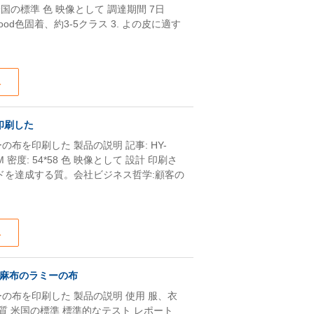
国の標準 色 映像として 調達期間 7日
.Good色固着、約3-5クラス 3. よの皮に適す
ス
印刷した
布を印刷した 製品の説明 記事: HY-
SM 密度: 54*58 色 映像として 設計 印刷さ
ドを達成する質。会社ビジネス哲学:顧客の
ス
麻布のラミーの布
の布を印刷した 製品の説明 使用 服、衣
質 米国の標準 標準的なテスト レポート