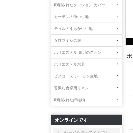
印刷されたクッション カバー
カーテンの薄い生地
テュルの柔らかい生地
女性マキシの服
ポリエステル ヨガのズボン
ポ
ポリエステル水着
ビスコース レーヨン生地
贅沢な食卓用リネン
印刷された綿織物
オンラインです