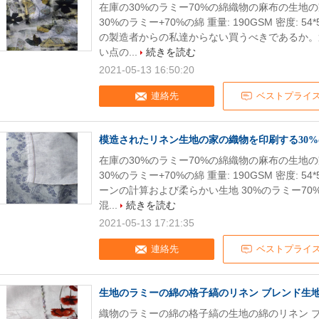
在庫の30%のラミー70%の綿織物の麻布の生地の家の織
30%のラミー+70%の綿 重量: 190GSM 密度: 5
の製造者からの私達からない買うべきであるか。
い点の...
続きを読む
2021-05-13 16:50:20
連絡先
ベストプライ
模造されたリネン生地の家の織物を印刷する30%
在庫の30%のラミー70%の綿織物の麻布の生地の家の織
30%のラミー+70%の綿 重量: 190GSM 密度: 5
ーンの計算および柔らかい生地 30%のラミー7
混...
続きを読む
2021-05-13 17:21:35
連絡先
ベストプライ
生地のラミーの綿の格子縞のリネン ブレンド生
織物のラミーの綿の格子縞の生地の綿のリネン ブ