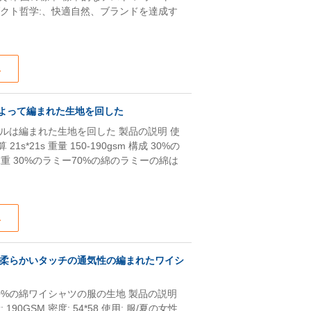
社のプロダクト哲学:、快適自然、ブランドを達成す
ス
によって編まれた生地を回した
ルは編まれた生地を回した 製品の説明 使
s*21s 重量 150-190gsm 構成 30%の
重 30%のラミー70%の綿のラミーの綿は
ス
の柔らかいタッチの通気性の編まれたワイシ
0%の綿ワイシャツの服の生地 製品の説明
 190GSM 密度: 54*58 使用: 服/夏の女性