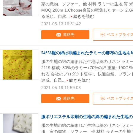
家の織物、ソファー、他 材料 ラミーの生地 質 米
MOQ 200m 1.Choose良質の密集したヤーン 2
る感じ、自然...
続きを読む
2021-05-13 16:51:42
連絡先
ベストプライ
54*58服の綿は非編まれたラミーの麻布の生地を
服の生地の綿の編まれた生地は綿のリネン ラミーの
2119 構成: 30%のラミー+70%の綿 重量: 190G
れる 会社のプロダクト哲学:、快適自然、ブラン
達成、自己...
続きを読む
2021-05-19 11:59:03
連絡先
ベストプライ
服ポリエステル印刷の生地の綿の編まれた生地の
服の生地の綿の編まれた生地は綿のリネン ラミー
服、家の織物、ソファー、他 材料 ラミーの生地 