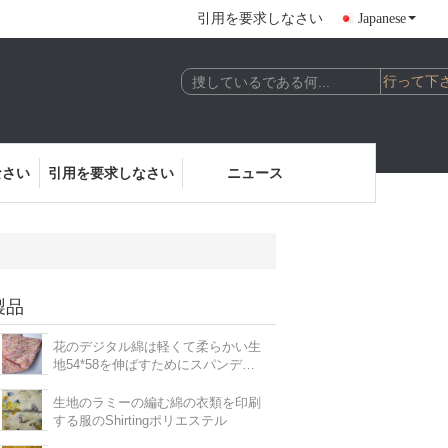
引用を要求しなさい
Japanese
なさい
引用を要求しなさい
ニュース
製品
花のデジタル綿は軽くて柔らかい生
地54*58を伸ばすためにスパンデッ
クスを印刷した
生地のラミーの編む綿の衣類を印刷
する服のShirtingポリエステル