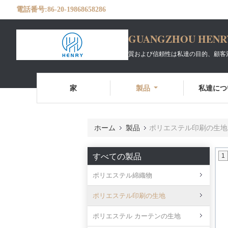
電話番号:
86-20-19868658286
GUANGZHOU HENRY 
質および信頼性は私達の目的、顧客
家
製品
私達につ
ホーム
製品
ポリエステル印刷の生地
すべての製品
1
ポリエステル綿織物
ポリエステル印刷の生地
ポリエステル カーテンの生地