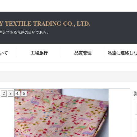
TEXTILE TRADING CO., LTD.
満足である私達の目的である。
いて
工場旅行
品質管理
私達に連絡し
2
3
4
5