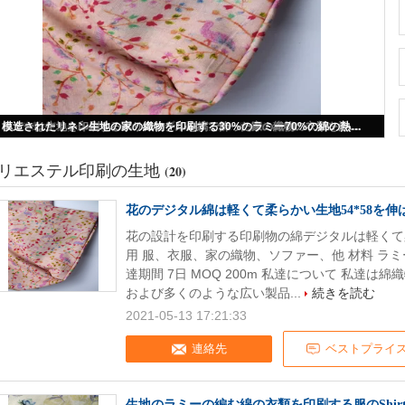
花のデジタル綿は軽くて柔らかい生地54*58を伸ばすためにスパンデックスを印刷した
リエステル印刷の生地
(20)
花のデジタル綿は軽くて柔らかい生地54*58を
花の設計を印刷する印刷物の綿デジタルは軽くて柔ら
用 服、衣服、家の織物、ソファー、他 材料 ラミー
達期間 7日 MOQ 200m 私達について 私達
および多くのような広い製品...
続きを読む
2021-05-13 17:21:33
連絡先
ベストプライ
生地のラミーの編む綿の衣類を印刷する服のShirt