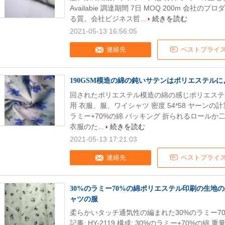
Availabie 調達期間 7日 MOQ 200m 会
る質。会社ビジネス哲...
続きを読む
2021-05-13 16:56:05
連絡先
ベストプライ
190GSM模造の綿の鈍いサテンはポリエステル
回されたポリエステル模造の綿の感じポリエステ
用 衣服、服、ワイシャツ 密度 54*58 ヤーンの計算 21
ラミー+70%の綿 パッキング 折られるロールか二
衣服のた...
続きを読む
2021-05-13 17:21:03
連絡先
ベストプライ
30%のラミー70%の綿ポリエステル印刷の生地
ャツの服
柔らかいタッチ通気性の編まれた30%のラミー7
記事: HY-2119 構成: 30%のラミー+70%の綿 重量: