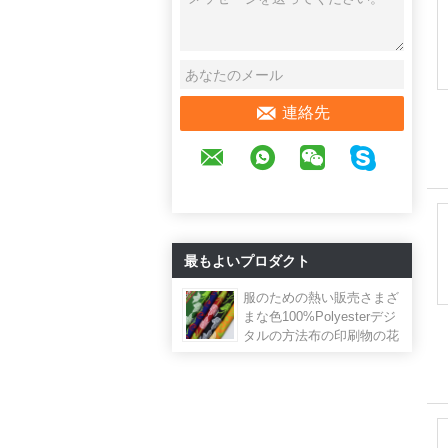
連絡先
最もよいプロダクト
服のための熱い販売さまざ
まな色100%Polyesterデジ
タルの方法布の印刷物の花
の生地148Cm