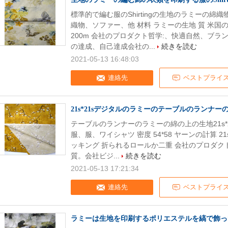
標準的で編む服のShirtingの生地のラミーの綿
織物、ソファー、他 材料 ラミーの生地 質 米国の標
200m 会社のプロダクト哲学:、快適自然、ブラ
の達成、自己達成会社の...
続きを読む
2021-05-13 16:48:03
連絡先
ベストプライ
21s*21sデジタルのラミーのテーブルのランナ
テーブルのランナーのラミーの綿の上の生地21s*2
服、服、ワイシャツ 密度 54*58 ヤーンの計算 21s*2
ッキング 折られるロールか二重 会社のプロダク
質。会社ビジ...
続きを読む
2021-05-13 17:21:34
連絡先
ベストプライ
ラミーは生地を印刷するポリエステルを縞で飾っ