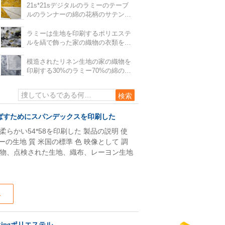
21s*21sデジタルのラミーのテーブ
ルのランナーの綿の花柄のサテンの
生地
ラミーは生地を印刷するポリエステ
ルを縞で飾った家の織物の衣類を混
ぜた
模造されたリネン生地の家の織物を
印刷する30%のラミー70%の綿の熱
伝達
伸ばすためにスパンデックスを印刷した
かい54*58を印刷した 製品の説明 使
の生地 質 米国の標準 色 映像として 調
は綿織物、点検された生地、織布、レーヨン生地
ス
ingポリエステル