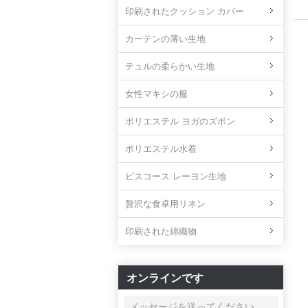
印刷されたクッション カバー
カーテンの薄い生地
テュルの柔らかい生地
女性マキシの服
ポリエステル ヨガのズボン
ポリエステル水着
ビスコース レーヨン生地
贅沢な食卓用リネン
印刷された綿織物
オンラインです