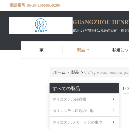
電話番号:
86-20-19868658286
GUANGZHOU HENRY 
質および信頼性は私達の目的、顧客
家
製品
私達につ
ホーム
製品
0 24kg women summer part
0 
すべての製品
ポリエステル綿織物
ポリエステル印刷の生地
ポリエステル カーテンの生地