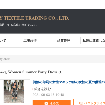
TEXTILE TRADING CO., LTD.
満足である私達の目的である。
いて
工場旅行
品質管理
私達に連絡し
y dress
24kg Women Summer Party Dress
(1)
偶然の印刷の女性マキシの服の女性の夏の優雅パ
続きを読む
2021-09-03 15:10:48
連絡先
ベストプライ