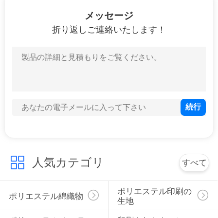
達
メッセージ
に
折り返しご連絡いたします！
つ
い
て
工
場
旅
人気カテゴリ
すべて
行
ポリエステル印刷の
ポリエステル綿織物
生地
品