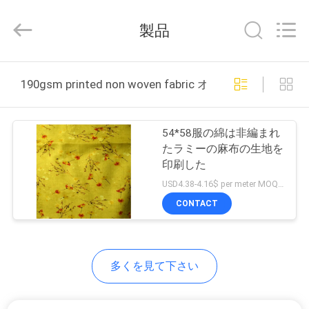
©
2021
-
製品
2026
Guangzhou
Henry
Textile
家
Trading
Co.,
190gsm printed non woven fabric オンライン製造
Ltd..
All
Rights
Reserved.
プ
54*58服の綿は非編まれ
ロ
たラミーの麻布の生地を
印刷した
ダ
USD4.38-4.16$ per meter MOQ:100メートル
ク
CONTACT
ト
多くを見て下さい
私