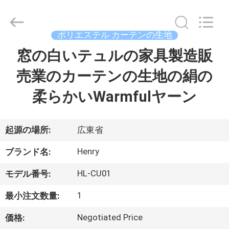
©
2021
-
2025
Guangzhou
ポリエステル カーテンの生地
Henry
Textile
窓の白いテュルの家具製造販
家
Trading
Co.,
Ltd..
売業のカーテンの生地の絹の
All
Rights
Reserved.
プ
柔らかいWarmfulヤーン
ロ
ダ
起源の場所:
広東省
ク
Henry
ブランド名:
ト
HL-CU01
モデル番号:
1
最小注文数量:
私
Negotiated Price
価格: