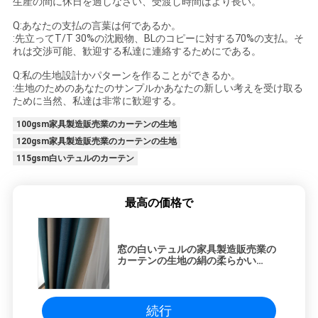
生産の間に休日を過しなさい、受渡し時間はより長い。
Q:あなたの支払の言葉は何であるか。
:先立ってT/T 30%の沈殿物、BLのコピーに対する70%の支払。そ
れは交渉可能、歓迎する私達に連絡するためにである。
Q:私の生地設計かパターンを作ることができるか。
:生地のためのあなたのサンプルかあなたの新しい考えを受け取る
ために当然、私達は非常に歓迎する。
100gsm家具製造販売業のカーテンの生地
120gsm家具製造販売業のカーテンの生地
115gsm白いテュルのカーテン
最高の価格で
窓の白いテュルの家具製造販売業の
カーテンの生地の絹の柔らかい
Warmfulヤーン
続行