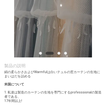
質
管
理
私
達
に
連
製品の説明
絹の柔らかさおよびWarmfulは白いテュルの窓カーテンの生地に
絡
まいはだを詰める
し
米国について
1. 私達は製造のカーテンの生地を専門にするprofesssionalの製造
な
者である、
17年間以上!
さ