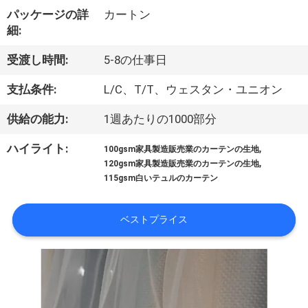
達
パッケージの詳
カートン
に
細:
つ
受渡し時間:
5-8の仕事日
い
支払条件:
L/C、T/T、ウェスタン・ユニオン
て
供給の能力:
1週あたりの1000部分
,
ハイライト:
100gsm家具製造販売業のカーテンの生地
工
,
120gsm家具製造販売業のカーテンの生地
115gsm白いテュルのカーテン
場
旅
ベストプライス
行
品