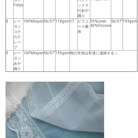
ヨン
パンデ
Yoryu
ックス
のあや
織り
8
レー
100%Rayon
56/57"
118gsm
17
ビスコ
55%Linen
56/57"
193gsm
45%Viscose
ヨン
ース麻
コケ
布
のク
レー
プ
9
レー
100%Rayon
56/57"
155gsm
他の生地は私達に連絡する:）
ヨン
あや
織り