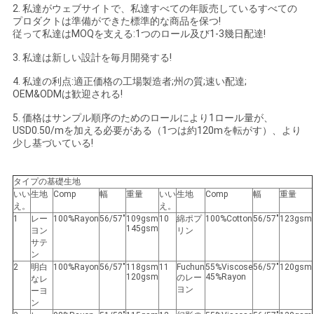
2. 私達がウェブサイトで、私達すべての年販売しているすべての
い
プロダクトは準備ができた標準的な商品を保つ!
従って私達はMOQを支える:1つのロール及び1-3幾日配達!
3. 私達は新しい設計を毎月開発する!
ニ
4. 私達の利点:適正価格の工場製造者;州の質;速い配達;
OEM&ODMは歓迎される!
ュ
5. 価格はサンプル順序のためのロールにより1ロール量が、
ー
USD0.50/mを加える必要がある（1つは約120mを転がす）、より
少し基づいている!
ス
タイプの基礎生地
いい
生地
Comp
幅
重量
いい
生地
Comp
幅
重量
引
え。
え。
1
レー
100%Rayon
56/57"
109gsm
10
綿ポプ
100%Cotton
56/57"
123gsm
用
145gsm
ヨン
リン
サテ
ン
を
2
明白
100%Rayon
56/57"
118gsm
11
Fuchun
55%Viscose
56/57"
120gsm
120gsm
45%Rayon
のレー
なレ
要
ヨン
ーヨ
ン