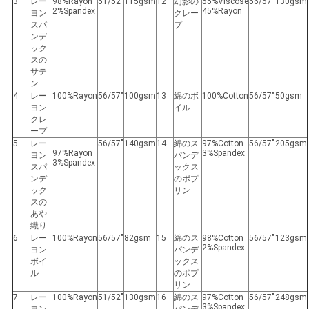
求
3
レー
98%Rayon
51/52"
115gsm
12
幻影の
55%Viscose
56/57"
130gsm
2%Spandex
45%Rayon
ヨン
クレー
し
スパ
プ
ンデ
ック
な
スの
サテ
さ
ン
4
レー
100%Rayon
56/57"
100gsm
13
綿のボ
100%Cotton
56/57"
50gsm
い
ヨン
イル
クレ
ープ
5
レー
56/57"
140gsm
14
綿のス
97%Cotton
56/57"
205gsm
97%Rayon
3%Spandex
ヨン
パンデ
地
3%Spandex
スパ
ックス
ンデ
のポプ
図
ック
リン
スの
あや
織り
PRIVACY
6
レー
100%Rayon
56/57"
82gsm
15
綿のス
98%Cotton
56/57"
123gsm
2%Spandex
ヨン
パンデ
POLICY
ボイ
ックス
ル
のポプ
リン
7
レー
100%Rayon
51/52"
130gsm
16
綿のス
97%Cotton
56/57"
248gsm
3%Spandex