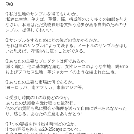
FAQ
Q:私は生地のサンプルを得てもいいか。
:私達に生地、例えば、重量、幅、構成等のより多くの細部を与え
なさい。私達はただ貨物費用を支払う必要がある自由のためのサ
ンプル、提供してもいい。
Q:サンプルをするためにどの位どの位かかるかか。
:それは量のサンプルによって決まる。メートルのサンプルがほし
いと思えば、2日以内に渡すことができる。
Q:あなたの主要なプロダクトは何であるか。
:緩く編む、他に基本的な編む、女性レースのような生地、網emb
およびプロセス生地、等ジャカードのような編まれた生地。
Q:あなたの主要な市場は何であるか。
:ヨーロッパ、南アフリカ、東南アジア等。
Q:受渡し時間のITの取得どの位か。
:あなたの沈殿物を受け取った後25日。
他のどの質問も私に照会か郵便を送って自由に述べられなかった
り、感じる。あなたの注意をありがとう!
Q:1つの容器を作り出す時間どの位か。
:1つの容器を終える20-25daysについて。