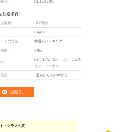
番号:
HL-HS18105
払配送条件:
文数量:
1000部分
Bargain
ージの詳細:
共通のパッキング
時間:
5-8日
L/C、D/A、D/P、T/T、ウェス
件:
タン・ユニオン
能力:
1週あたりの1500部分
連絡先
ト・クラスの質