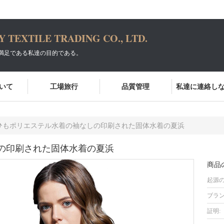
TEXTILE TRADING CO., LTD.
満足である私達の目的である。
いて
工場旅行
品質管理
私達に連絡し
ひもポリエステル水着の袖なしの印刷された固体水着の夏浜
の印刷された固体水着の夏浜
商品
起源の
ブラン
証明: