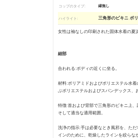
コップのタイプ:
縁無し
ハイライト:
三角形のビキニ ポ
女性は袖なしの印刷された固体水着の夏
細部
合われる:ボディの近くに坐る。
材料:
ポリアミドおよびポリエステル
水着
ぶポリエステルおよびスパンデックス、
特徴:首および背部で三角形のビキニ上、
そして適当な適用範囲。
洗浄の指示:手は必要なとき風邪を、た
インのために、乾燥したラインを絞らな