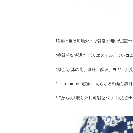
項目の色は無地および背部が開いた設計
*物質的な快適さ-ポリエステル。よいゴ
*機会:水泳の党、訓練、鉱泉、ヨガ、浜
* Ultra-smooth接触、あらゆ
* SからのL取り外し可能なパッドの設計