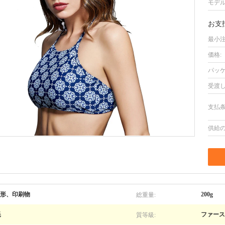
モデル
お支
最小注
価格:
パッケ
受渡し
支払条
供給の
総重量:
三角形、印刷物
200g
質等級:
耗
ファース