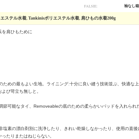
FALSIE:
袖なし箱
リエステル水着
Tankinisポリエステル水着
肩ひもの水着200g
,
,
浜を肩ひもために
のための最もよい生地。ライニング:十分に良い縫う技術並ぶ、快適な
および苛立ち無しと。
調節可能なタイ、Removeableの底のための柔らかいパッドを入れら
だ非塩素の漂白剤別に洗浄したり、きれい乾燥しなかったり、使用の直後
かったりまたはねじらない。