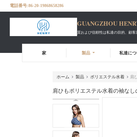
電話番号:
86-20-19868658286
GUANGZHOU HENRY 
質および信頼性は私達の目的、顧客
家
製品
私達につ
ホーム
製品
ポリエステル水着
肩
肩ひもポリエステル水着の袖なし