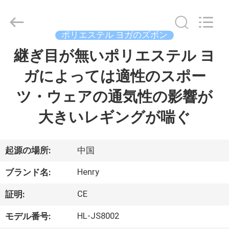
©
2021
-
2026
Guangzhou
ポリエステル ヨガのズボン
Henry
Textile
継ぎ目が無いポリエステル ヨ
家
Trading
Co.,
Ltd..
ガによっては適性のスポー
All
Rights
Reserved.
プ
ツ・ウェアの通気性の影響が
ロ
大きいレギングが喘ぐ
ダ
ク
起源の場所:
中国
ト
Henry
ブランド名:
CE
証明:
私
HL-JS8002
モデル番号: