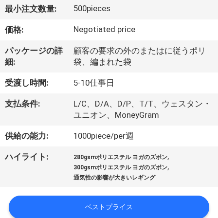
達
500pieces
最小注文数量:
に
Negotiated price
価格:
つ
パッケージの詳
顧客の要求の外のまたはに従うポリ
い
細:
袋、編まれた袋
て
受渡し時間:
5-10仕事日
支払条件:
L/C、D/A、D/P、T/T、ウェスタン・
工
ユニオン、MoneyGram
場
供給の能力:
1000piece/per週
旅
,
ハイライト:
280gsmポリエステル ヨガのズボン
,
行
300gsmポリエステル ヨガのズボン
通気性の影響が大きいレギング
品
ベストプライス