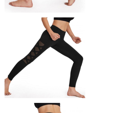
求
し
な
さ
い
地
図
PRIVACY
POLICY