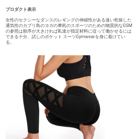
い
プロダクト表示
女性のセクシーなダンスのレギングの伸縮性がある速い乾燥した
通気性のカプリ島のヨガの摩耗のスポーツのための物質的なGSM
ニ
の参照は順序が大きければ私達が指定材料に従って働かせるには
できる十分、試しのポケット スーツGymwearを身に着けてい
ュ
る。
ー
ス
引
用
を
要