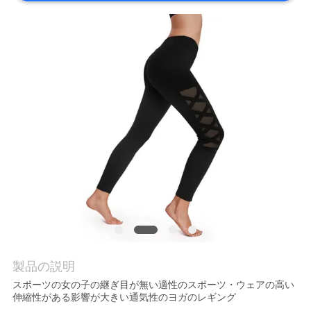
質
管
理
私
達
に
連
絡
し
製品の説明
な
スポーツの女の子の継ぎ目が無い適性のスポーツ・ウェアの高い
伸縮性がある影響が大きい通気性のヨガのレギング
さ