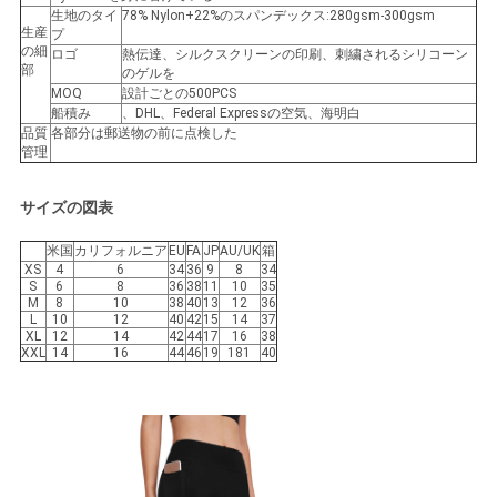
生地のタイ
78% Nylon+22%のスパンデックス:280gsm-300gsm
生産
プ
の細
ロゴ
熱伝達、シルクスクリーンの印刷、刺繍されるシリコーン
部
のゲルを
MOQ
設計ごとの500PCS
船積み
、DHL、Federal Expressの空気、海明白
品質
各部分は郵送物の前に点検した
管理
サイズの図表
米国
カリフォルニア
EU
FA
JP
AU/UK
箱
XS
4
6
34
36
9
8
34
S
6
8
36
38
11
10
35
M
8
10
38
40
13
12
36
L
10
12
40
42
15
14
37
XL
12
14
42
44
17
16
38
XXL
14
16
44
46
19
181
40