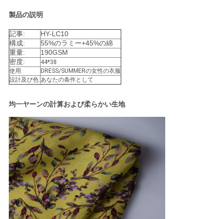
い
製品の説明
記事:
HY-LC10
構成:
55%のラミー+45%の綿
ニ
重量:
190GSM
密度:
44*38
ュ
使用:
DRESS/SUMMERの女性の衣服
設計及び色:
あなたの条件として
ー
均一ヤーンの計算および柔らかい生地
ス
引
用
を
要