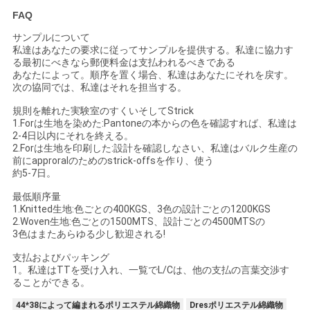
FAQ
サンプルについて
私達はあなたの要求に従ってサンプルを提供する。私達に協力す
る最初にべきなら郵便料金は支払われるべきである
あなたによって。順序を置く場合、私達はあなたにそれを戻す。
次の協同では、私達はそれを担当する。
規則を離れた実験室のすくいそしてStrick
1.Forは生地を染めた:Pantoneの本からの色を確認すれば、私達は
2-4日以内にそれを終える。
2.Forは生地を印刷した:設計を確認しなさい、私達はバルク生産の
前にapproralのためのstrick-offsを作り、使う
約5-7日。
最低順序量
1.Knitted生地:色ごとの400KGS、3色の設計ごとの1200KGS
2.Woven生地:色ごとの1500MTS、設計ごとの4500MTSの
3色はまたあらゆる少し歓迎される!
支払およびパッキング
1。私達はTTを受け入れ、一覧でL/Cは、他の支払の言葉交渉す
ることができる。
44*38によって編まれるポリエステル綿織物
Dresポリエステル綿織物