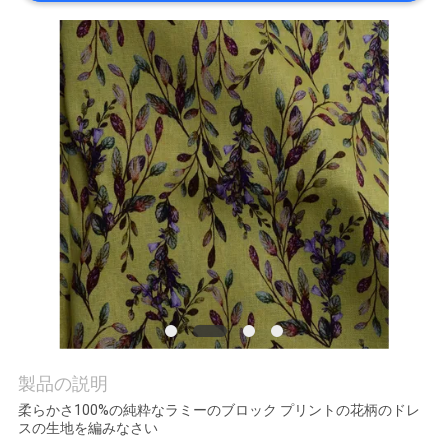
質
管
理
私
達
に
連
絡
し
製品の説明
な
柔らかさ100%の純粋なラミーのブロック プリントの花柄のドレ
スの生地を編みなさい
さ