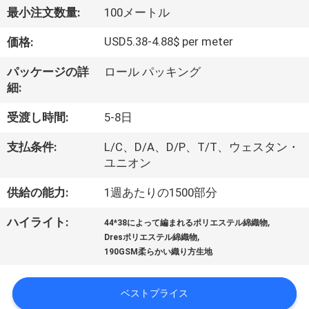
達
最小注文数量:
100メートル
に
USD5.38-4.88$ per meter
価格:
つ
パッケージの詳
ロール パッキング
い
細:
て
受渡し時間:
5-8日
支払条件:
L/C、D/A、D/P、T/T、ウェスタン・
工
ユニオン
場
供給の能力:
1週あたりの1500部分
旅
,
ハイライト:
44*38によって編まれるポリエステル綿織物
,
行
Dresポリエステル綿織物
190GSM柔らかい織り方生地
品
ベストプライス