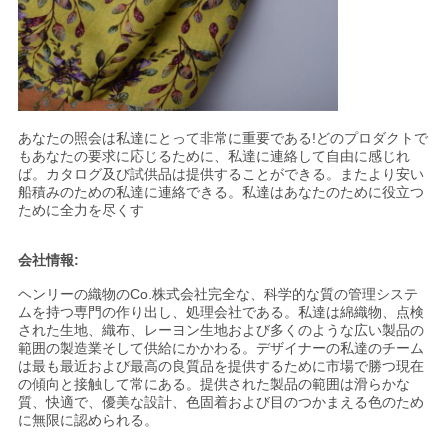
求
し
な
さ
あなたの照会は私達にとって非常に重要である!どのプロダクトで
もあなたの要求に応じるために、私達に連絡して自由に感じれ
い
ば。カタログ及び試供品は提供することができる。またより安い
船積みのための私達に連絡できる。私達はあなたのために役立つ
ために全力を尽くす
地
会社情報:
図
ヘンリーの織物のCo.株式会社完全な、科学的な質の管理システ
ムを持つ専門の作り出し、処理会社である。私達は綿織物、点検
された生地、織布、レーヨン生地および多くのような広い製品の
PRIVACY
範囲の製造業そして供給にかかわる。デザイナーの私達のチーム
は最も最近および最高の良質品を提供するために市場で勝つ現在
POLICY
の傾向と接触して常にある。提供された製品の範囲は滑らかな
質、快適で、優美な設計、色固着および目のつかまえる色のため
に無限に認められる。