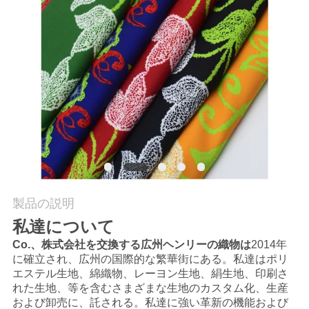
質
管
理
私
達
に
連
製品の説明
絡
私達について
し
Co.、株式会社を交換する広州ヘンリーの織物は
2014年
に確立され、広州の国際的な繁華街にある。私達はポリ
な
エステル生地、綿織物、レーヨン生地、絹生地、印刷さ
れた生地、等を含むさまざまな生地のカスタム化、生産
さ
および卸売に、託される。私達に強い革新の機能および