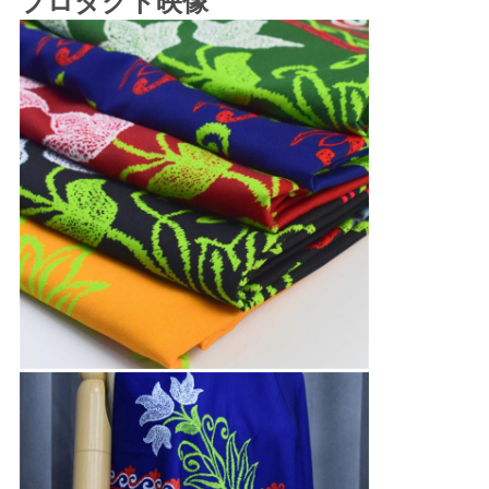
プロダクト映像
求
し
な
さ
い
地
図
PRIVACY
POLICY