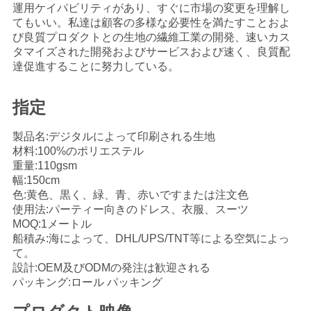
運用ケイパビリティがあり、すぐに市場の変更を理解し
い
てもいい。私達は顧客の多様な必要性を満たすことおよ
び良質プロダクトとの生地の繊維工業の開発、速いカス
タマイズされた開発およびサービスおよび速く、良質配
ニ
達促進することに努力している。
ュ
指定
ー
製品名:デジタルによって印刷される生地
ス
材料:100%のポリエステル
重量:110gsm
幅:150cm
色:黄色、黒く、緑、青、赤いですまたは注文色
引
使用法:パーティー向きのドレス、衣服、スーツ
MOQ:1メートル
用
船積み:海によって、DHL/UPS/TNT等による空気によっ
て。
を
設計:OEM及びODMの発注は歓迎される
要
パッキング:ロール パッキング