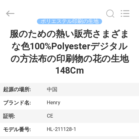
©
2021
-
2025
Guangzhou
ポリエステル印刷の生地
Henry
Textile
服のための熱い販売さまざま
家
Trading
Co.,
Ltd..
な色100%Polyesterデジタル
All
Rights
Reserved.
プ
の方法布の印刷物の花の生地
ロ
148Cm
ダ
起源の場所:
中国
ク
Henry
ト
ブランド名:
CE
証明:
私
HL-211128-1
モデル番号: