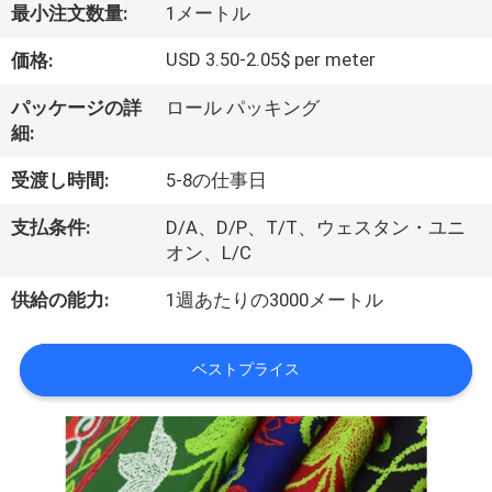
達
最小注文数量:
1メートル
に
USD 3.50-2.05$ per meter
価格:
つ
パッケージの詳
ロール パッキング
い
細:
て
受渡し時間:
5-8の仕事日
支払条件:
D/A、D/P、T/T、ウェスタン・ユニ
工
オン、L/C
場
供給の能力:
1週あたりの3000メートル
旅
ベストプライス
行
品