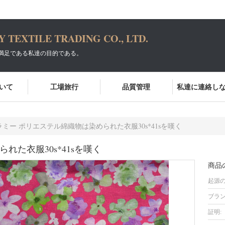
TEXTILE TRADING CO., LTD.
満足である私達の目的である。
いて
工場旅行
品質管理
私達に連絡し
ラミー ポリエステル綿織物は染められた衣服30s*41sを嘆く
れた衣服30s*41sを嘆く
商品
起源の
ブラン
証明: