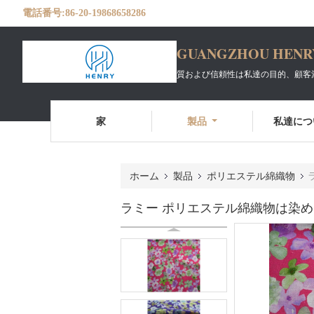
電話番号:
86-20-19868658286
GUANGZHOU HENRY 
質および信頼性は私達の目的、顧客
家
製品
私達につ
ホーム
製品
ポリエステル綿織物
ラミー ポリエステル綿織物は染めら