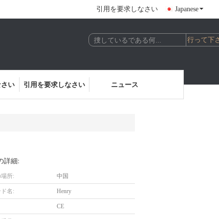
引用を要求しなさい
Japanese
なさい
引用を要求しなさい
ニュース
の詳細:
場所:
中国
ド名:
Henry
CE