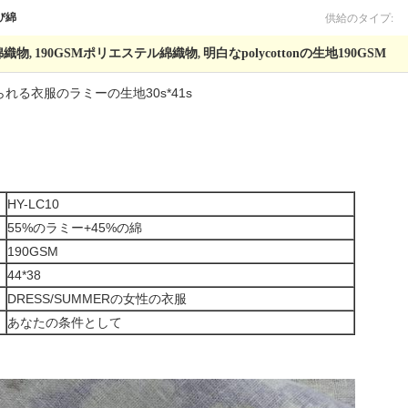
供給のタイプ:
び綿
綿織物
190GSMポリエステル綿織物
明白なpolycottonの生地190GSM
,
,
る衣服のラミーの生地30s*41s
HY-LC10
55%のラミー+45%の綿
190GSM
44*38
DRESS/SUMMERの女性の衣服
あなたの条件として