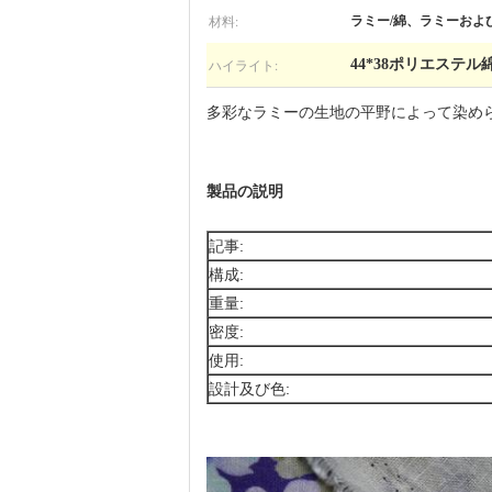
材料:
ラミー/綿、ラミーおよ
ハイライト:
44*38ポリエステル
多彩なラミーの生地の平野によって染められ
製品の説明
記事:
構成:
重量:
密度:
使用:
設計及び色: