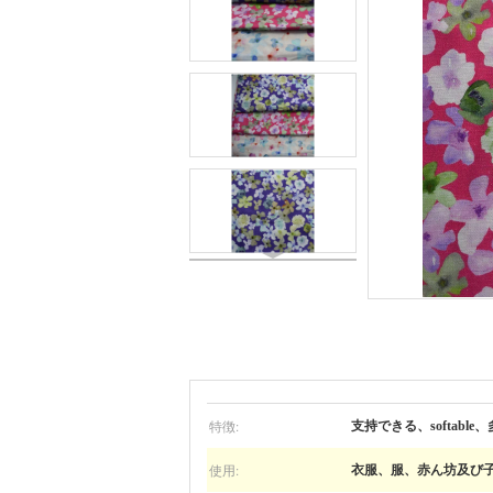
特徴:
支持できる、softable、
使用:
衣服、服、赤ん坊及び