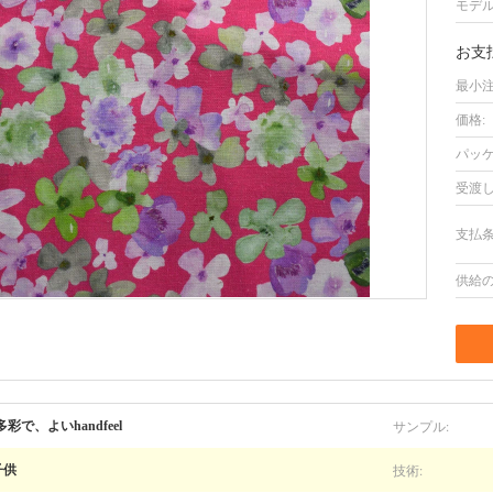
モデル
お支
最小注
価格:
パッケ
受渡し
支払条
供給の
サンプル:
多彩で、よいhandfeel
技術:
子供