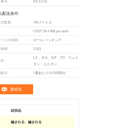
番号:
HY-LC10
払配送条件:
文数量:
100メートル
USD5.38-4.88$ per meter
ージの詳細:
ロール パッキング
時間:
5-8日
L/C、D/A、D/P、T/T、ウェス
件:
タン・ユニオン
能力:
1週あたりの1500部分
連絡先
試供品
編まれる、編まれる